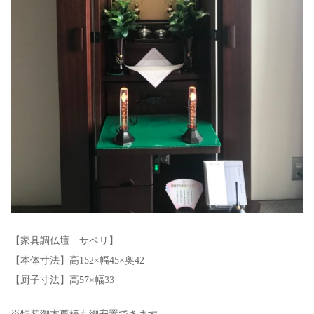
【家具調仏壇 サペリ】
【本体寸法】高152×幅45×奥42
【厨子寸法】高57×幅33