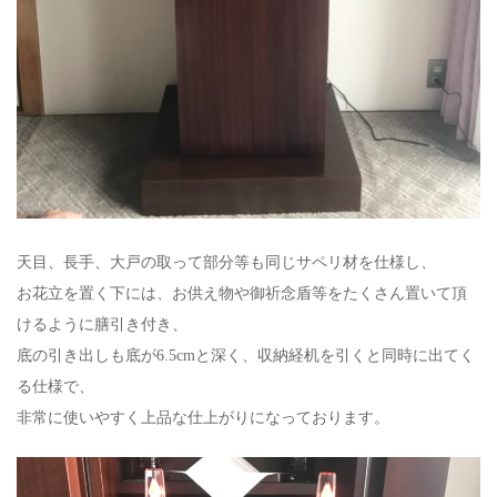
天目、長手、大戸の取って部分等も同じサペリ材を仕様し、
お花立を置く下には、お供え物や御祈念盾等をたくさん置いて頂
けるように膳引き付き、
底の引き出しも底が6.5cmと深く、収納経机を引くと同時に出てく
る仕様で、
非常に使いやすく上品な仕上がりになっております。