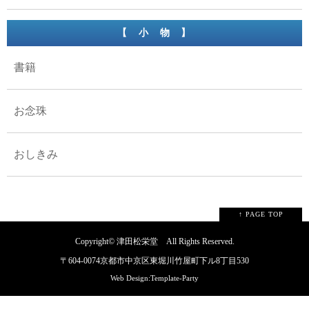
【 小 物 】
書籍
お念珠
おしきみ
↑ PAGE TOP
Copyright©
津田松栄堂
All Rights Reserved.
〒604-0074京都市中京区東堀川竹屋町下ル8丁目530
Web Design:Template-Party