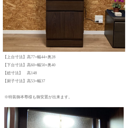
【上台寸法】高77×幅44×奥28
【下台寸法】高60×幅50×奥40
【総寸法】 高148
【厨子寸法】高53×幅37
※特装御本尊様も御安置が出来ます。