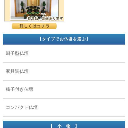
【タイプでお仏壇を選ぶ】
厨子型仏壇
家具調仏壇
椅子付き仏壇
コンパクト仏壇
【 小 物 】