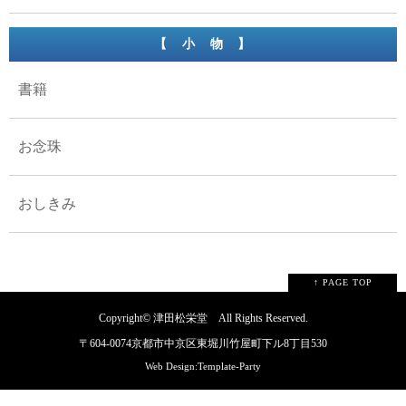
【 小 物 】
書籍
お念珠
おしきみ
↑ PAGE TOP
Copyright©
津田松栄堂
All Rights Reserved.
〒604-0074京都市中京区東堀川竹屋町下ル8丁目530
Web Design:Template-Party