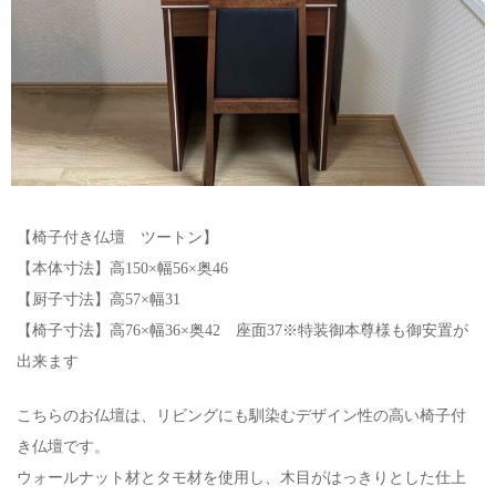
【椅子付き仏壇 ツートン】
【本体寸法】高150×幅56×奥46
【厨子寸法】高57×幅31
【椅子寸法】高76×幅36×奥42 座面37※特装御本尊様も御安置が
出来ます
こちらのお仏壇は、リビングにも馴染むデザイン性の高い椅子付
き仏壇です。
ウォールナット材とタモ材を使用し、木目がはっきりとした仕上